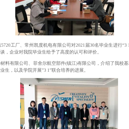
第
5720
工厂、常州凯度机电有限公司对
2021
届
30
名毕业生进行“
3 
座谈，企业对我院毕业生给予了高度的认可和评价。
种材料有限公司、菲舍尔航空部件
(
镇江
)
有限公司，介绍了我校基
毕业生，以及学院开展
”3 1”
联合培养的进展。