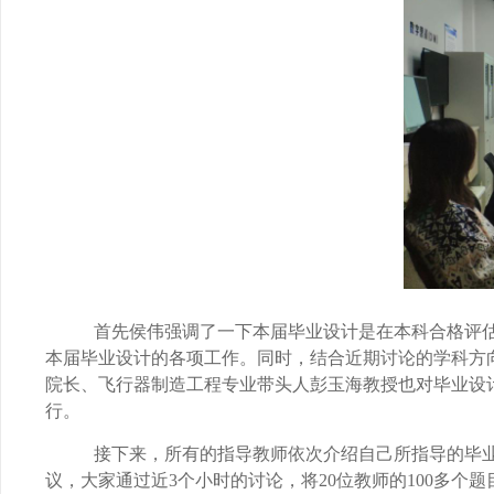
首先侯伟强调了一下本届毕业设计是在本科合格评
本届毕业设计的各项工作。同时，结合近期讨论的学科方
院长、飞行器制造工程专业带头人彭玉海教授也对毕业设
行。
接下来，所有的指导教师依次介绍自己所指导的毕
议，大家通过近
3
个小时的讨论，将
20
位教师的
100
多个题