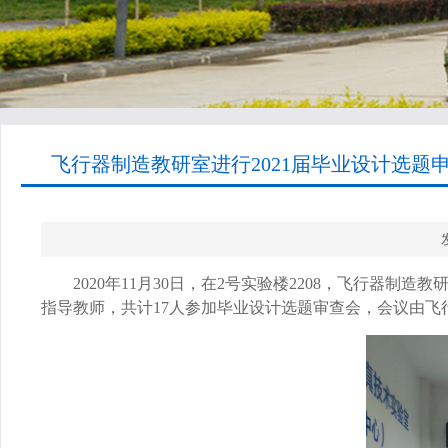
飞行器制造教研室进行2021届毕业设计选题申
2020
年
11
月
30
日，在
2
号实验楼
2208
，飞行器制造教
指导教师，共计
17
人参加毕业设计选题审查会，会议由飞