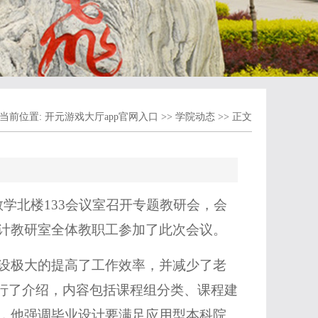
当前位置:
开元游戏大厅app官网入口
>>
学院动态
>> 正文
教学北楼
133
会议室召开专题教研会，会
计教研室全体教职工参加了此次会议。
设极大的提高了工作效率，并减少了老
行了介绍，内容包括课程组分类、课程建
，他强调毕业设计要满足应用型本科院