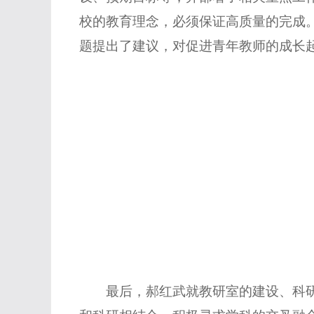
校的教育理念，必须保证高质量的完成
题提出了建议，对促进青年教师的成长
最后，郝红武就教研室的建设、科