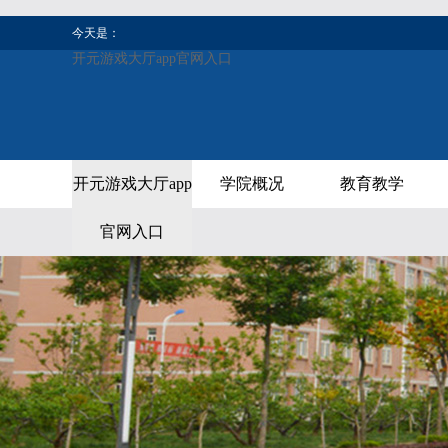
今天是：
开元游戏大厅app官网入口
开元游戏大厅app
学院概况
教育教学
官网入口