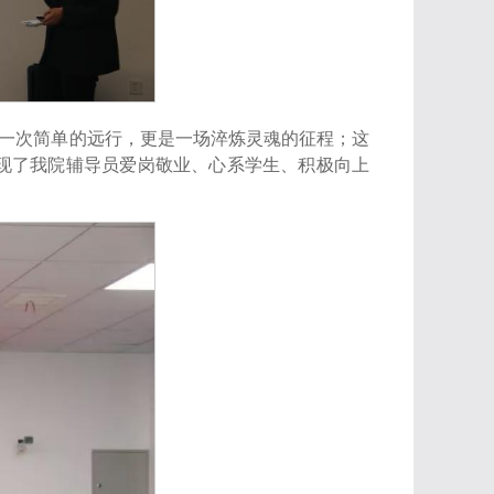
一次简单的远行，更是一场淬炼灵魂的征程；这
现了我院辅导员爱岗敬业、心系学生、积极向上