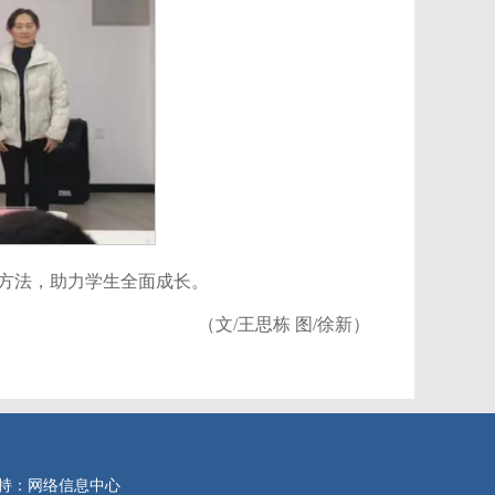
方法，助力学生全面成长。
（文/王思栋 图/徐新）
术支持：网络信息中心