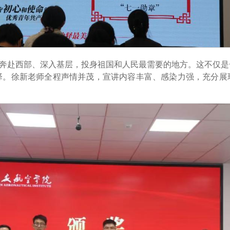
奔赴西部、深入基层，投身祖国和人民最需要的地方。这不仅是
择。徐新老师全程声情并茂，宣讲内容丰富、感染力强，充分展