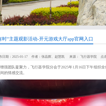
时”主题观影活动-开元游戏大厅app官网入口
布日期：2025-01-17 作者：张晶辉、赵慧凯 来源： 飞行器学院 点
增强团队凝聚力，飞行器学院分会于2025年1月16日下午组织
之间的情感交流。