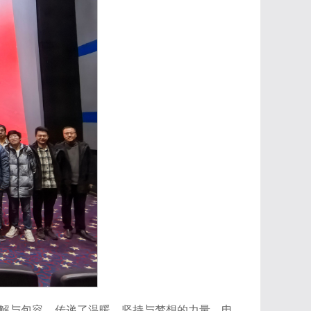
解与包容，传递了温暖、坚持与梦想的力量。电