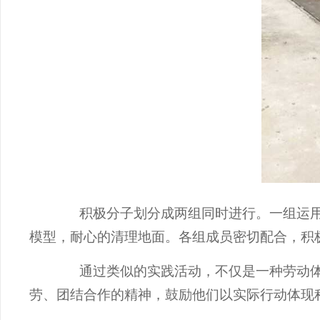
积极分子划分成两组同时进行。一组运用手
模型，耐心的清理地面。各组成员密切配合，积
通过类似的实践活动，不仅是一种劳动体验
劳、团结合作的精神，鼓励他们以实际行动体现