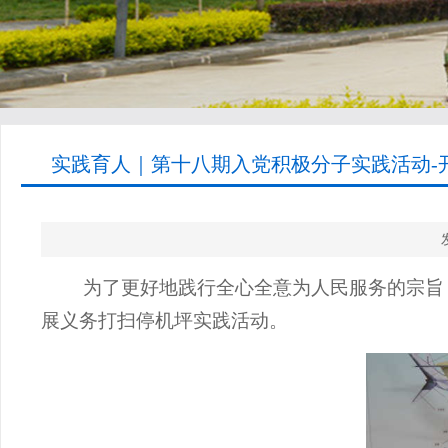
实践育人｜第十八期入党积极分子实践活动-开
为了更好地践行全心全意为人民服务的宗旨
展义务打扫停机坪实践活动。