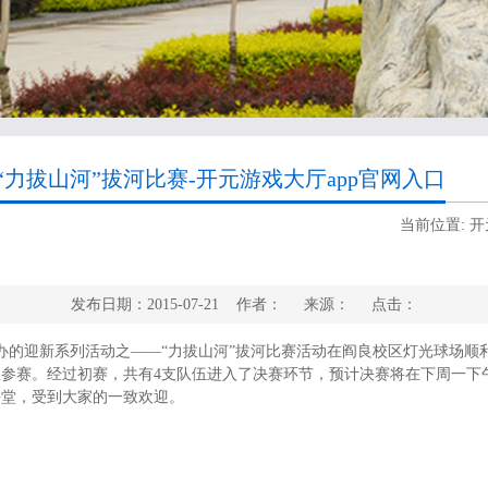
力拔山河”拔河比赛-开元游戏大厅app官网入口
当前位置:
开
发布日期：2015-07-21 作者： 来源： 点击：
部主办的迎新系列活动之——“力拔山河”拔河比赛活动在阎良校区灯光球场顺
队参赛。经过初赛，共有4支队伍进入了决赛环节，预计决赛将在下周一
课堂，受到大家的一致欢迎。