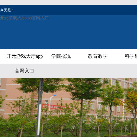
今天是：
开元游戏大厅app官网入口
开元游戏大厅app
学院概况
教育教学
科学
官网入口