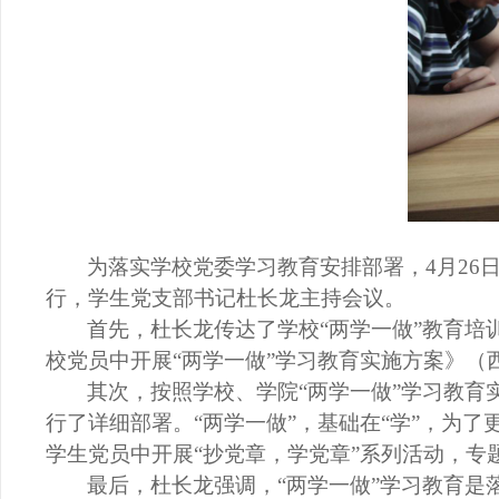
为落实学校党委学习教育安排部署，
4
月
26
行，学生党支部书记杜长龙主持会议。
首先，杜长龙传达了学校“两学一做”教育
校党员中开展“两学一做”学习教育实施方案》（
其次，按照学校、学院“两学一做”学习教
行了详细部署。“两学一做”，基础在“学”，为
学生党员中开展“抄党章，学党章”系列活动，专
最后，杜长龙强调，“两学一做”学习教育