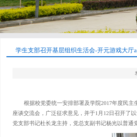
学生支部召开基层组织生活会-开元游戏大厅a
根据校党委统一安排部署及学院
2017
年度民主
座谈交流会，广泛征求意见，并于
1
月
12
日召开了以
党支部书记杜长龙主持，党总支副书记杨光以普通