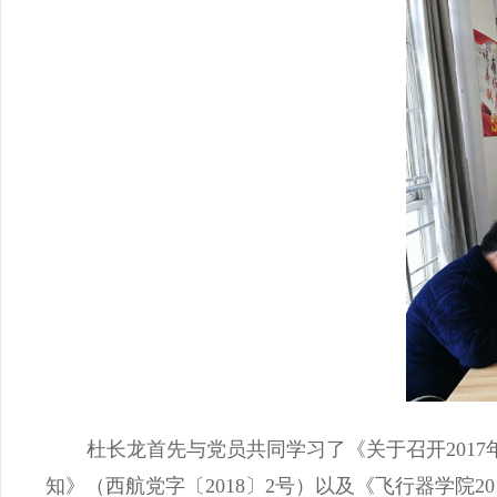
杜长龙首先与党员共同学习了《关于召开
2017
知》（西航党字〔
2018
〕
2
号）以及《飞行器学院
20