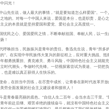
造中闪光！
中山先生说，做人最大的事情，“就是要知道怎么样爱国”。一
足之地的。对每一个中国人来说，爱国是本分，也是职责，是心
国主义的本质就是坚持爱国和爱党、爱社会主义高度统一。
国忧民之心、爱国爱民之情，不断奉献祖国、奉献人民，以一生
飘扬！
代呼唤担当，民族振兴是青年的责任。鲁迅先生说，青年“所多
的”。在实现中华民族伟大复兴的新征程上，应对重大挑战、抵
青年都勇挑重担、勇克难关、勇斗风险，中国特色社会主义就能
立时代潮头，争做时代先锋。一切视探索尝试为畏途、一切把负
的，也是难以真正获得人生快乐的。
使命，在担当中历练，在尽责中成长，让青春在新时代改革开放
体美劳全面发展的社会主义建设者和接班人！
斗是青春最亮丽的底色。“自信人生二百年，会当水击三千里。
代青年前赴后继、艰苦卓绝的接续奋斗，就没有中国特色社会主
没有任何一次苦难能够打垮我们，最后都推动了我们民族精神、