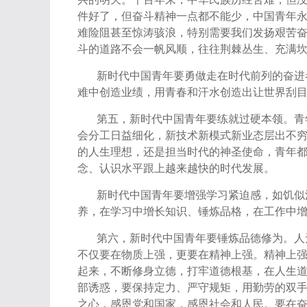
件好了，但奋斗精神一点都不能少，中国青年
难险阻甚至惊涛骇浪，特别需要我们发扬艰苦
斗的道路不会一帆风顺，往往荆棘丛生、充满
新时代中国青年要勇做走在时代前列的奋进
难中创造业绩，用青春和汗水创造出让世界刮
第五，新时代中国青年要练就过硬本领。青
会分工日益细化，新技术新模式新业态层出不
的人生理想，还是担当时代的神圣使命，青年
念、认识水平跟上越来越快的时代发展。
新时代中国青年要增强学习紧迫感，如饥似
养，在学习中增长知识、锤炼品格，在工作中
第六，新时代中国青年要锤炼品德修为。人
不仅要在物质上强，更要在精神上强。精神上
起来，不断修身立德，打牢道德根基，在人生
部诱惑，要保持定力、严守规矩，用勤劳的双
之心，感恩党和国家，感恩社会和人民。要在