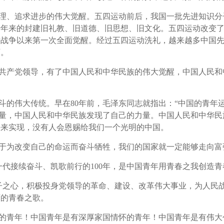
理、追求进步的伟大觉醒。五四运动前后，我国一批先进知识分
千年来的封建旧礼教、旧道德、旧思想、旧文化。五四运动改变
片战争以来第一次全面觉醒。经过五四运动洗礼，越来越多中国
页。
共产党领导，有了中国人民和中华民族的伟大觉醒，中国人民和
斗的伟大传统。早在
80
年前，毛泽东同志就指出：
“
中国的青年
量，中国人民和中华民族发现了自己的力量。中国人民和中华民
斗来实现，没有人会恩赐给我们一个光明的中国。
于为改变自己的命运而奋斗牺牲，我们的国家就一定能够走向富
一代接续奋斗、凯歌前行的
100
年，是中国青年用青春之我创造青
子之心，积极投身党领导的革命、建设、改革伟大事业，为人民
丽的青春之歌。
的青年！中国青年是有深厚家国情怀的青年！中国青年是有伟大