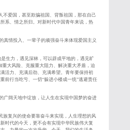
个人不爱国，甚至欺骗祖国、背叛祖国，那在自己
之所系、情之所归。对新时代中国青年来说，热
的真情投入、一辈子的顽强奋斗来体现爱国主义
的是生力，遇见深林，可以辟成平地的，遇见旷
御重大风险、克服重大阻力、解决重大矛盾，迫
充满活力、充满后劲、充满希望。青年要保持初
重前行当吃亏、一切“躲进小楼成一统”逃避责任
的广阔天地中绽放，让人生在实现中国梦的奋进
”民族复兴的使命要靠奋斗来实现，人生理想的风
义新时代的今天，更不会有实现中华民族伟大复
意志、力量的一次次升华。今天，我们的生活条