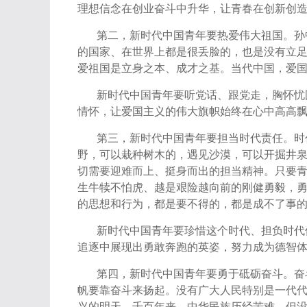
理想信念在创业奋斗中升华，让青春在创新创
第二，新时代中国青年要热爱伟大祖国。孙
的国家、在世界上都是很丢脸的，也是没有立
爱祖国是立身之本、成才之基。当代中国，爱
新时代中国青年要听党话、跟党走，胸怀忧
情怀，让爱国主义的伟大旗帜始终在心中高高
第三，新时代中国青年要担当时代责任。时
野，可以栽种树木的，遇见沙漠，可以开掘井泉
切需要迎难而上、挺身而出的担当精神。只要
生牛犊不怕虎、越是艰险越向前的刚健勇毅，勇
的思想和行为，都是要不得的，都是成不了事
新时代中国青年要珍惜这个时代、担负时代
追逐中展现出勇敢奔跑的英姿，努力成为德智
第四，新时代中国青年要勇于砥砺奋斗。奋
帆要靠奋斗来扬起。没有广大人民特别是一代
兴的明天。千百年来，中华民族历经苦难，但