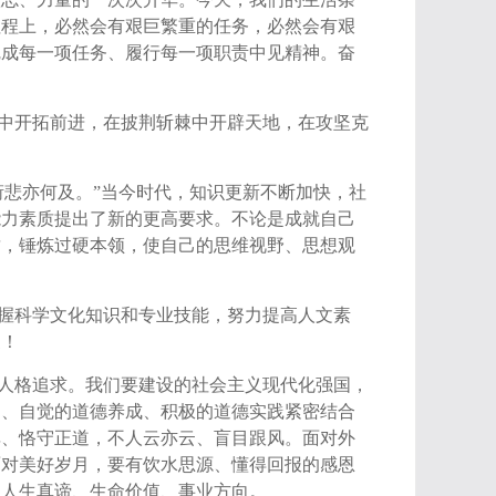
征程上，必然会有艰巨繁重的任务，必然会有艰
完成每一项任务、履行每一项职责中见精神。奋
中开拓前进，在披荆斩棘中开辟天地，在攻坚克
衔悲亦何及。”当今时代，知识更新不断加快，社
能力素质提出了新的更高要求。不论是成就自己
质，锤炼过硬本领，使自己的思维视野、思想观
握科学文化知识和专业技能，努力提高人文素
家！
人格追求。我们要建设的社会主义现代化强国，
知、自觉的道德养成、积极的道德实践紧密结合
非、恪守正道，不人云亦云、盲目跟风。面对外
面对美好岁月，要有饮水思源、懂得回报的感恩
到人生真谛、生命价值、事业方向。