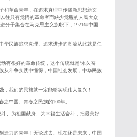
子和革命青年，在追求真理中传播新思想新文
了以往只有觉悟的革命者而缺少觉醒的人民大众
先进分子集合在马克思主义旗帜下，
1921
年中国
中华民族追求真理、追求进步的潮流从此就是任
运动有很好的革命传统，这个传统就是
‘
永久奋
族从斗争实践中懂得，中国社会发展，中华民族
强，我们的民族就一定能够实现伟大复兴！
春之中国、青春之民族的
100
年。
战斗、为祖国献身、为幸福生活奋斗，把最美好
创造力的青年！无论过去、现在还是未来，中国