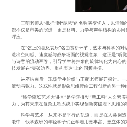
王萌老师从“批把”到“琵琶”的名称演变切入，以清
都不仅是审美的演进，更是材料、力学与声学结构的协同创
呼应。
在“弦上的喜怒哀乐”名曲赏析环节，艺术与科学的
造出空间感、速度感与战争场面的视觉意象，这正是“听
与诗意的流动画卷，引导学生将抽象的旋律转化为内心的
技发展在“突破边界、重构表达”上的同频共振。
讲座结束后，现场学生纷纷与王萌老师展开探讨。一
流动与张力。这或许就是形象思维带给工程创新的另一种
“钱学森班艺术大讲堂”是学院推动“新工科”人文素
力，为其未来在复杂工程系统中实现创新突破埋下思维的
科学与艺术，从来不是平行的轨道，而是在人类创造
歌中，钱学森班的年轻学子们正学着用更丰富、更立体的