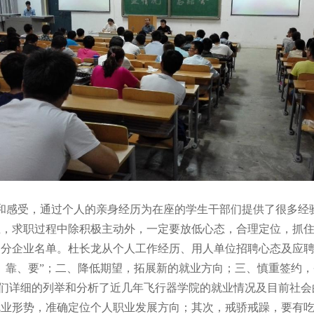
和感受，通过个人的亲身经历为在座的学生干部们提供了很多经
生，求职过程中除积极主动外，一定要放低心态，合理定位，抓
部分企业名单。杜长龙从个人工作经历、用人单位招聘心态及应
、靠、要”；二、降低期望，拓展新的就业方向；三、慎重签约
部们详细的列举和分析了近几年飞行器学院的就业情况及目前社
就业形势，准确定位个人职业发展方向；其次，戒骄戒躁，要有