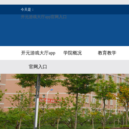
今天是：
开元游戏大厅app官网入口
开元游戏大厅app
学院概况
教育教学
官网入口