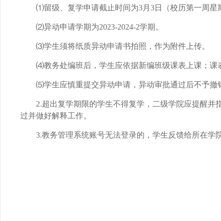
⑴留级、复学申请截止时间为3月3日（校历第一周
⑵异动申请学期为2023-2024-2学期。
⑶学生须将纸质异动申请书拍照，作为附件上传。
⑷教务处编班后，学生应依据新编班级课表上课；课
⑸学生应慎重提交异动申请，异动审批通过后不予撤
2.超出复学期限的学生不得复学，二级学院应提醒
过并做好解释工作。
3.教务管理系统账号无法登录的，学生反馈给所在学