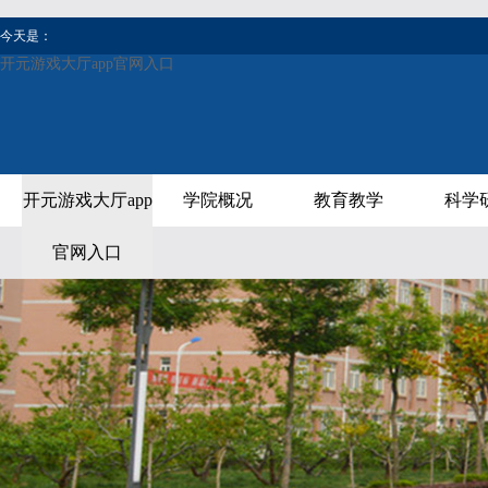
今天是：
开元游戏大厅app官网入口
开元游戏大厅app
学院概况
教育教学
科学
官网入口