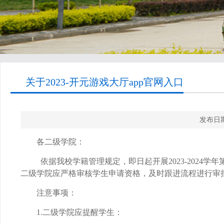
关于2023-开元游戏大厅app官网入口
发布日期
各二级学院：
依据我校学籍管理规定，即日起开展2023-202
二级学院应严格审核学生申请资格，及时跟进流程进行审
注意事项：
1.二级学院应提醒学生：