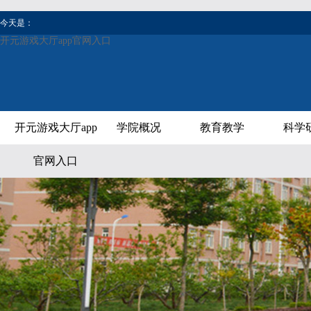
今天是：
开元游戏大厅app官网入口
开元游戏大厅app
学院概况
教育教学
科学
官网入口