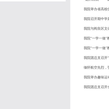
我院举办省高校
我院召开期中学
我院与阎良区文
我院“一学一做
我院“一学一做
我院团总支召开
缅怀航空先烈，
我院举办趣味运
我院团总支召开