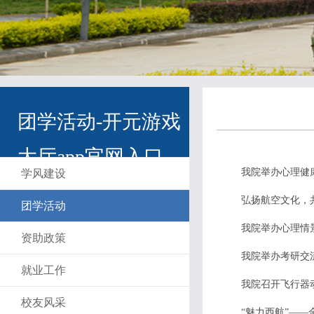
团学活动-开元游戏
大厅app官网入口
我院举办心理健
学风建设
弘扬航空文化，
团学活动
我院举办心理情
资助政策
我院举办考研交
就业工作
我院召开飞行器
校友风采
“魅力西航”——